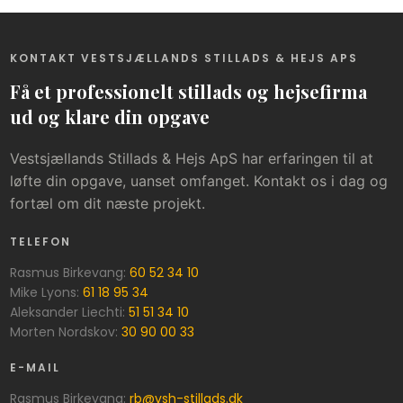
KONTAKT VESTSJÆLLANDS STILLADS & HEJS APS
Få et professionelt stillads og hejsefirma
ud og klare din opgave
Vestsjællands Stillads & Hejs ApS har erfaringen til at
løfte din opgave, uanset omfanget. Kontakt os i dag og
fortæl om dit næste projekt.
​TELEFON
Rasmus Birkevang:
60 52 34 10
​​Mike Lyons:
61 18 95 34
Aleksander Liechti:
51 51 34 10
Morten Nordskov:
30 90 00 33
​E-MAIL
Rasmus Birkevang:
rb@vsh-stillads.dk