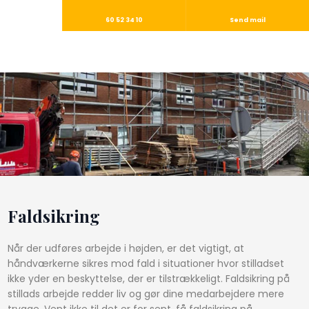
60 52 34 10
Send mail
Faldsikring
Når der udføres arbejde i højden, er det vigtigt, at
håndværkerne sikres mod fald i situationer hvor stilladset
ikke yder en beskyttelse, der er tilstrækkeligt. Faldsikring på
stillads arbejde redder liv og gør dine medarbejdere mere
trygge. Vent ikke til det er for sent, få faldsikring på