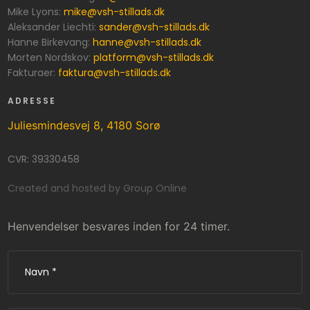
​Mike Lyons:
mike@vsh-stillads.dk
Aleksander Liechti:
sander@vsh-stillads.dk
Hanne Birkevang:
hanne@vsh-stillads.dk
Morten Nordskov:
platform@vsh-stillads.dk
Fakturaer:
faktura@vsh-stillads.dk
ADRESSE
Juliesmindesvej 8, 4180 Sorø
CVR: 39330458​
Created and hosted by Group Online
Henvendelser besvares inden for 24 timer.