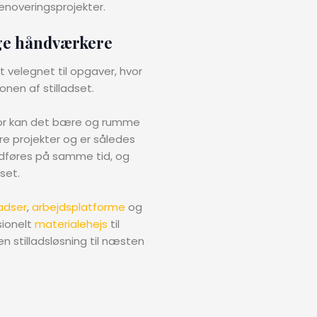
renoveringsprojekter.
ge håndværkere
st velegnet til opgaver, hvor
onen af stilladset.
erfor kan det bære og rumme
e projekter og er således
l udføres på samme tid, og
set.
adser
,
arbejdsplatforme
og
sionelt
materialehejs
til
n stilladsløsning til næsten