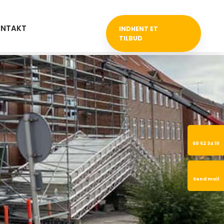
NTAKT
INDHENT ET
TILBUD
60 52 34 10
Send mail