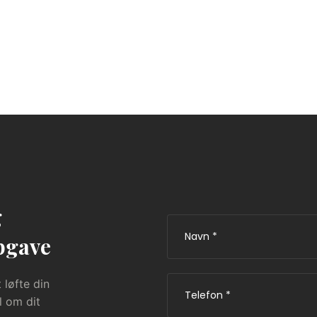
g
opgave
 løfte din
l om dit