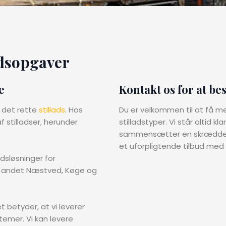
jdsopgaver
e
Kontakt os for at bes
d det rette
stillads
. Hos
Du er velkommen til at få m
f stilladser, herunder
stilladstyper. Vi står altid k
sammensætter en skræddersye
et uforpligtende tilbud med e
adsløsninger for
dt andet Næstved, Køge og
t betyder, at vi leverer
temer. Vi kan levere