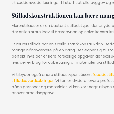
skræddersyede løsninger til stort set alle bygge- og 
Stilladskonstruktionen kan bære man
Murerstilladser er en bastant stilladstype, der er yder
der stilles store krav til bæreevnen og selve konstrukti
Et murerstillads har en særlig stærk konstruktion. D
mange håndværkere på én gang. Det egner sig til stor
perfekt, hvis der er flere forskellige opgaver, der ska
hvis der er brug for opbevaring af materialer på stillad
Vi tilbyder også andre stilladstyper såsom
facadestill
stilladsoverdækninger
. Vi kan endvidere levere profes
både personer og materialer. Vi kan kort sagt tilbyde e
enhver arbejdsopgave.