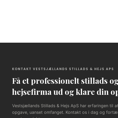
KONTAKT VESTSJÆLLANDS STILLADS & HEJS APS
Få et professionelt stillads o
hejsefirma ud og klare din 
Vestsjællands Stillads & Hejs ApS har erfaringen til at
opgave, uanset omfanget. Kontakt os i dag og fortæ