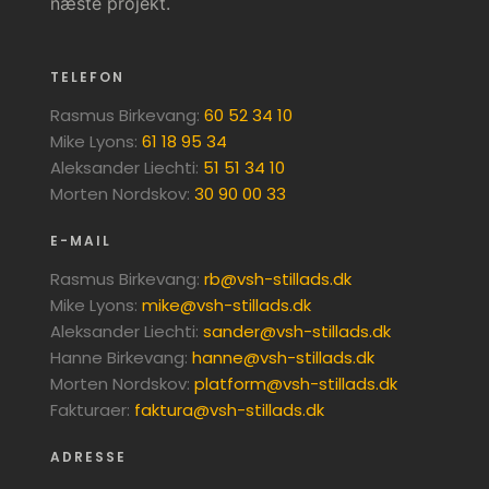
næste projekt.
​TELEFON
Rasmus Birkevang:
60 52 34 10
​​Mike Lyons:
61 18 95 34
Aleksander Liechti:
51 51 34 10
Morten Nordskov:
30 90 00 33
​E-MAIL
Rasmus Birkevang:
rb@vsh-stillads.dk
​Mike Lyons:
mike@vsh-stillads.dk
Aleksander Liechti:
sander@vsh-stillads.dk
Hanne Birkevang:
hanne@vsh-stillads.dk
Morten Nordskov:
platform@vsh-stillads.dk
Fakturaer:
faktura@vsh-stillads.dk
ADRESSE